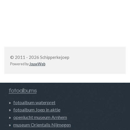
© 2011 - 2026 Schipperkejoep
Powered by
JouwWeb
fotoalbums
fotoalbum waterpret
fotoalbum Joep in aktie
openlucht museum Arnhem
museum Orientalis Nijmegen