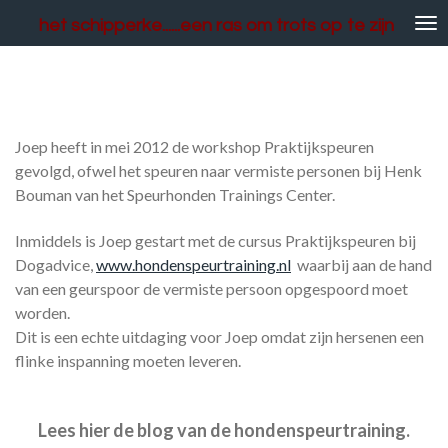
Ga
het schipperke......een ras om trots op te zijn
direct
naar
de
Praktijkspeuren: ofwel het zoeken naar vermiste
hoofdinhoud
personen
Joep heeft in mei 2012 de workshop Praktijkspeuren
gevolgd, ofwel het speuren naar vermiste personen bij Henk
Bouman van het Speurhonden Trainings Center.
Inmiddels is Joep gestart met de cursus Praktijkspeuren bij
Dogadvice,
www.hondenspeurtraining.nl
waarbij a
an de hand
van een geurspoor de vermiste persoon opgespoord moet
worden.
Dit is een echte uitdaging voor Joep omdat zijn hersenen een
flinke inspanning moeten leveren.
Lees hier de blog van de hondenspeurtraining.