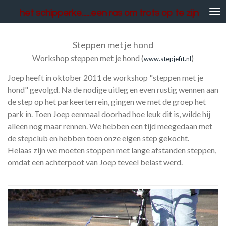
Ga
het schipperke......een ras om trots op te zijn
direct
naar
de
Steppen met je hond
hoofdinhoud
Workshop steppen met je hond (
)
www.stepjefit.nl
Joep heeft in oktober 2011 de workshop "steppen met je
hond" gevolgd.
Na de nodige uitleg en even rustig wennen aan
de step op het parkeerterrein, gingen we met de groep het
park in. Toen Joep eenmaal doorhad hoe leuk dit is, wilde hij
alleen nog maar rennen. We hebben een tijd meegedaan met
de stepclub en hebben toen onze eigen step gekocht.
Helaas zijn we moeten stoppen met lange afstanden steppen,
omdat een achterpoot van Joep teveel belast werd.