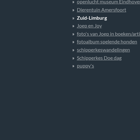
openlucht museum Eindhove
Dierentuin Amersfoort
Zuid-Limburg
Joep en Joy
foto's van Joep in boeken/art
fotoalbum spelende honden
schipperkeswandelingen
Schipperkes Doe dag
puppy's