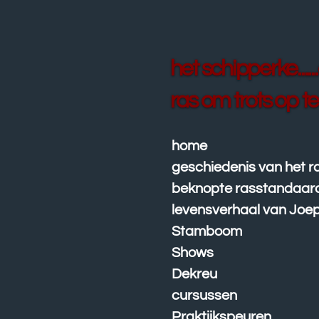
Ga
direct
naar
de
het schipperke....
hoofdinhoud
ras om trots op te 
home
geschiedenis van het r
beknopte rasstandaar
levensverhaal van Joe
Stamboom
Shows
Dekreu
cursussen
Praktijkspeuren