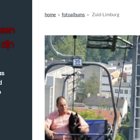
home
»
fotoalbums
»
Zuid-Limburg
Zuid-L
..een
zijn
as
d
p