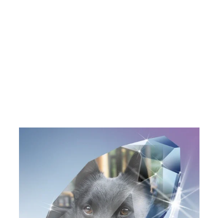
Joep was als een ruwe diamant, maar na enig polijsten is Joep
nu
een sociale jonge reu, altijd in voor een spelletje,
lief, aanhankelijk
en intelligent.
Wij weten inmiddels dat wij ons gelukkig mogen prijzen met
een hond als Joep.
Joep past helemaal bij ons en voldoet in alle opzichten aan
zijn rasnaam schipperke!!