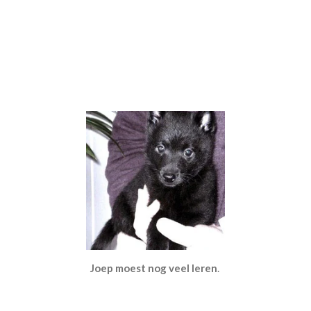
Joep komt thuis
Joep is geboren op 9 februari 2010 bij
Kennel va de Meulder in Belgie.
Joep was bijna 10 maanden toen hij bij ons kwam.
Joep als pup (8 weken)
Joep moest nog veel leren
.
Joep heeft moeten leren om te gaan wandelen aan de riem