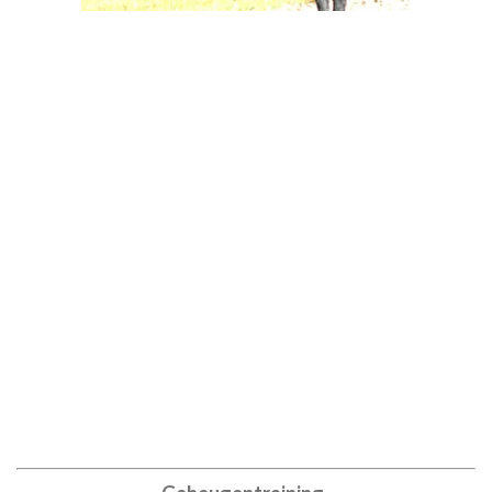
Voeding
Wij zijn voorstanders van versvlees voeding en daarom krijgt
Joep elke dag Kivo kennelworst (compleet voer)
Af en toe worden daar wat kippenhartjes
of gerookte kip aan
toegevoegd en aangevuld met zalmolie of schapenvet.
Zo krijgt Joep alle benodigde voedingsstoffen binnen.
Daarbij krijgt Joep om de paar dagen wat brokjes van een
goed merk, en in het weekend goed vlees uit blik, omdat vers
vlees tijdens vakanties moeilijk te verkrijgen is.
Als lekkernij tussendoor en als beloning, krijgt
Joep gedroogde eendenborst of een klein brokje gevuld met
vis.
Om te kauwen krijgt hij runder kluiven of bullenpezen.