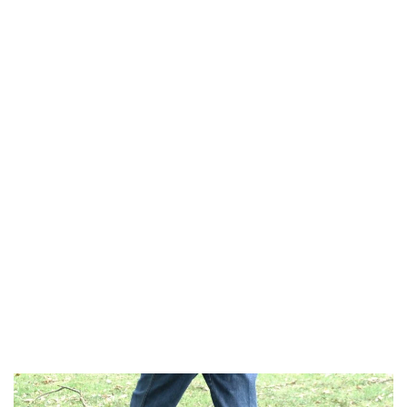
maar na
1 week ging hij met ons al zonder riem mee het bos
in. Om dit echter
goed onder commando te krijgen, hebben
we een speciale "losloopcursus" gevolgd.
In het kader van socialiseren ging Joep elke week een paar
keer mee naar het bos waar veel honden bij elkaar komen. Hij
kon daar fijn spelen in het bos en in het water waardoor Joep
nu een hele sociale hond is
geworden.
Puppy-cursus
Joep ging de 1e week dat hij bij ons was, mee naar de puppy-
cursus van de hondentraining.
De 1e les heeft Joep alleen
maar op het veld gelopen om aan honden te wennen.
De 2e les, toen Joep 15 minuten Agility mocht doen, was hij
zo gefixeerd op de behendigheid dat hij de andere honden
niet eens meer zag.
Joep vindt agility elke week weer een
feestje en iets wat Joep heel graag oefent is Slalom.