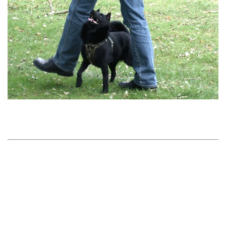
We hebben meerdere gehoorzaamheidscurssen gevolgd en
inmiddels is Joep geslaagd voor het examen GH van de
Nederlandse Kennelclub Cynophilia
Alleen thuis
Joep heeft ook moeten leren om alleen thuis te blijven.
De 1e keer was voor Joep dan ook onaanvaardbaar.
Hij
raasde over de vensterbank en sprong tegen het
raam omhoog.
Dit heeft een paar dagen geduurd. Nu ligt hij altijd lekker op